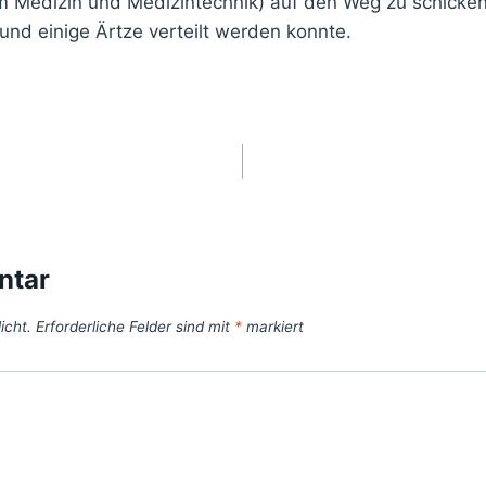
lem Medizin und Medizintechnik) auf den Weg zu schicke
nd einige Ärtze verteilt werden konnte.
ntar
icht.
Erforderliche Felder sind mit
*
markiert