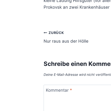
kleine Ladung Hilfsgüter (vor al
Prokovsk an zwei Krankenhäuser u
Beitragsnavigation
ZURÜCK
Nur raus aus der Hölle
Schreibe einen Komme
Deine E-Mail-Adresse wird nicht veröffentl
Kommentar
*