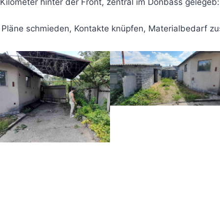
 Kilometer hinter der Front, zentral im Donbass gelegeb:
n, Pläne schmieden, Kontakte knüpfen, Materialbedarf 