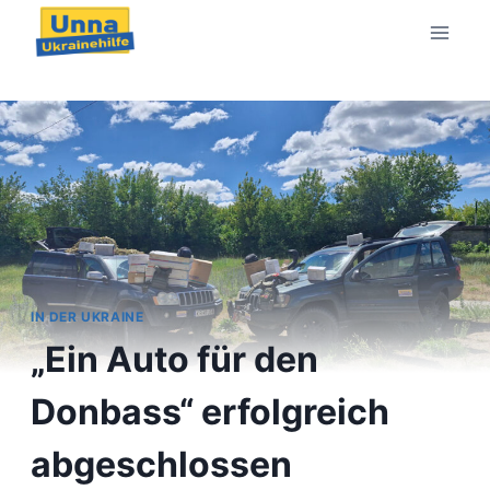
Zum
Inhalt
springen
IN DER UKRAINE
„Ein Auto für den
Donbass“ erfolgreich
abgeschlossen